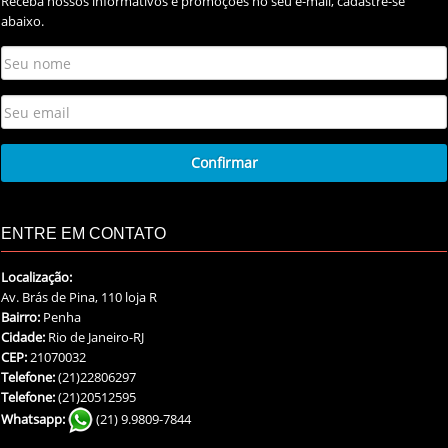
Receba nossos informativos e promoções no seu e-mail, cadastre-se
abaixo.
ENTRE EM CONTATO
Localização:
Av. Brás de Pina, 110 loja R
Bairro:
Penha
Cidade:
Rio de Janeiro-RJ
CEP:
21070032
Telefone:
(21)22806297
Telefone:
(21)20512595
Whatsapp:
(21) 9.9809-7844